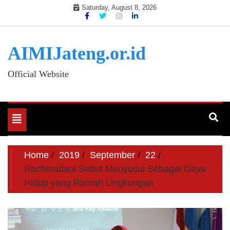
Skip
Saturday, August 8, 2026
to
content
AIMIJateng.or.id
Official Website
Toggle
navigation
Home
2019
September
22
Rachmadani Sebut Menyusui Sebagai Gaya
Hidup yang Ramah Lingkungan